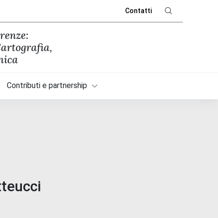
Contatti
irenze:
artografia,
nica
Contributi e partnership
teucci