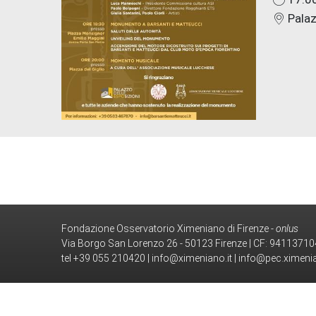
Palaz
Fondazione Osservatorio Ximeniano di Firenze -
onlus
Via Borgo San Lorenzo 26 - 50123 Firenze | CF: 9411371
tel
+39 055 210420
|
info@ximeniano.it
|
info@pec.ximenia