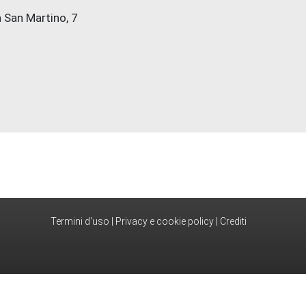
 San Martino, 7
Termini d'uso
|
Privacy e cookie policy
|
Crediti